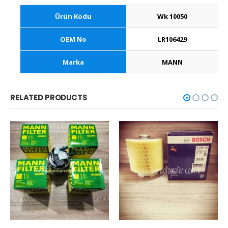
Ürün Kodu
Wk 10050
OEM No
LR106429
Marka
MANN
RELATED PRODUCTS