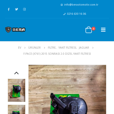
info@beraotomotiv.com.tr
0216 630 16 06
0
EV
ÜRÜNLER
FİLTRE
,
YAKIT FİLTRESİ
,
JAGUAR
F-PACE (X761) 2015 SONRASI 2.0 DIZEL YAKIT FILTRESI