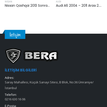
AUDI
AUDI
Nissan Qashqai 2013 Sonrası 1.5 Dci Yakıt Filtresi
Audi A6 2004 – 2011 Arası 2.7 Tdi v6 Hava Filtresi
İletişim
İLETIŞIM BILGILERI
Adres:
Saray Mahallesi, Küçük Sanayi Sitesi, B Blok, No:36 Ümraniye/
İstanbul
Telefon:
0216 630 16 06
E-Posta: