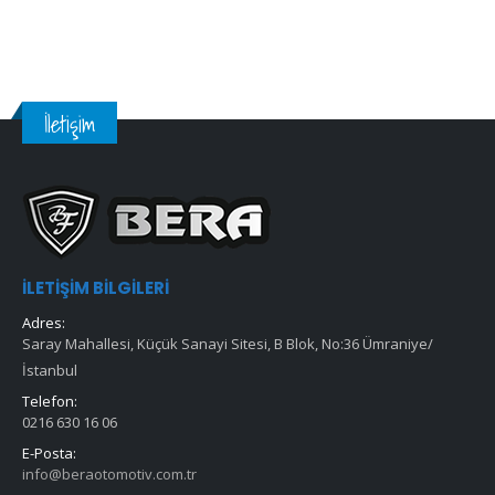
İletişim
İLETIŞIM BILGILERI
Adres:
Saray Mahallesi, Küçük Sanayi Sitesi, B Blok, No:36 Ümraniye/
İstanbul
Telefon:
0216 630 16 06
E-Posta:
info@beraotomotiv.com.tr