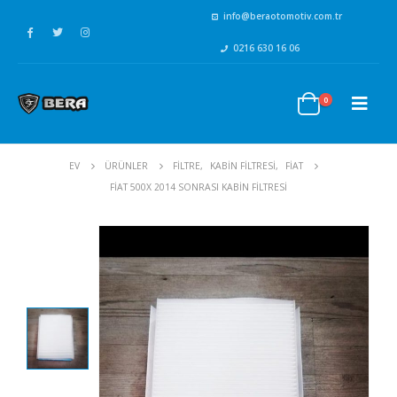
info@beraotomotiv.com.tr
0216 630 16 06
0
EV
ÜRÜNLER
FİLTRE
,
KABİN FİLTRESİ
,
FİAT
FIAT 500X 2014 SONRASI KABIN FILTRESI