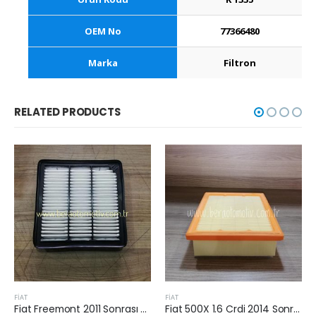
OEM No
77366480
Marka
Filtron
RELATED PRODUCTS
FİAT
FİAT
Fiat Freemont 2011 Sonrası 2.0 Dizel Hava Filtresi
Fiat 500X 1.6 Crdi 2014 Sonrası Hava Filtresi