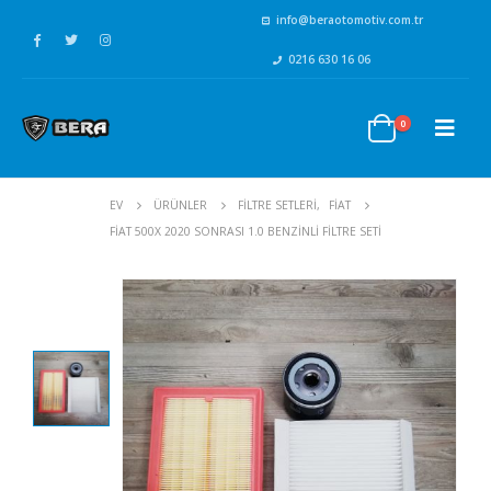
info@beraotomotiv.com.tr
0216 630 16 06
0
EV
ÜRÜNLER
FİLTRE SETLERİ
,
FİAT
FIAT 500X 2020 SONRASI 1.0 BENZINLI FILTRE SETI