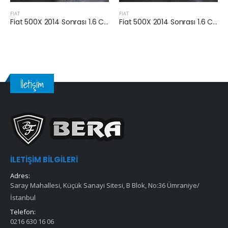
FİAT
FİAT
Fiat 500X 2014 Sonrası 1.6 Crdi Hava Filtresi
Fiat 500X 2014 Sonrası 1.6 Crdi Hava Filtresi
İletişim
İLETIŞIM BILGILERI
Adres:
Saray Mahallesi, Küçük Sanayi Sitesi, B Blok, No:36 Ümraniye/
İstanbul
Telefon:
0216 630 16 06