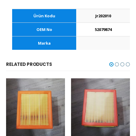
Ürün Kodu
Jr202010
OEM No
52079874
Marka
RELATED PRODUCTS