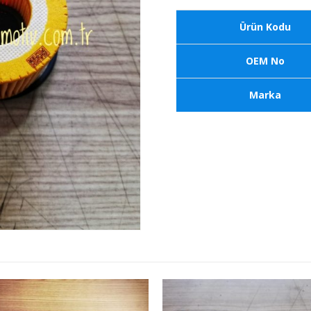
Ürün Kodu
OEM No
Marka