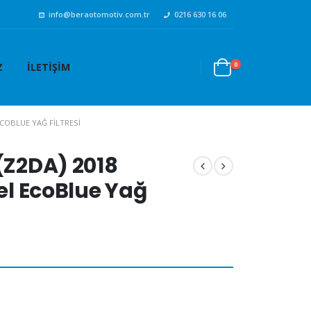
info@beraotomotiv.com.tr
0216 630 16 06
0
Z
İLETIŞIM
ECOBLUE YAĞ FILTRESI
 (Z2DA) 2018
zel EcoBlue Yağ