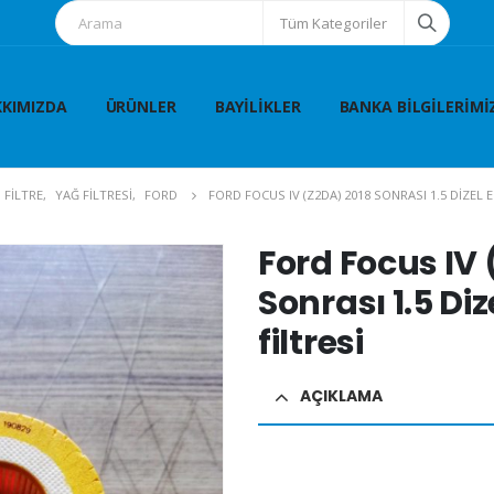
Tüm Kategoriler
KIMIZDA
ÜRÜNLER
BAYILIKLER
BANKA BILGILERIMI
FİLTRE
,
YAĞ FİLTRESİ
,
FORD
FORD FOCUS IV (Z2DA) 2018 SONRASI 1.5 DIZEL 
Ford Focus IV
Sonrası 1.5 Di
filtresi
AÇIKLAMA