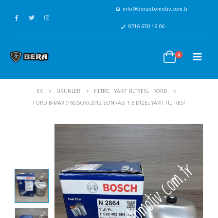
info@beraotomotiv.com.tr
0216 630 16 06
0
EV
ÜRÜNLER
FİLTRE
,
YAKIT FİLTRESİ
,
FORD
FORD B-MAX (16DSOX) 2012 SONRASI 1.6 DIZEL YAKIT FILTRESI