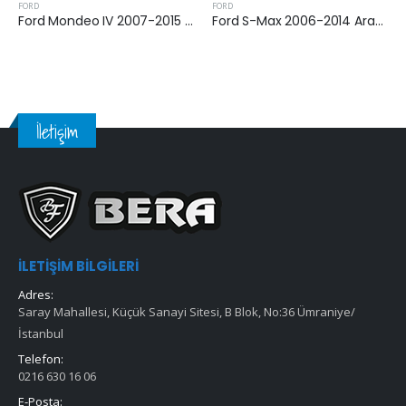
FORD
FORD
Ford Mondeo IV 2007-2015 Arası 2.0 Dizel Yakıt Filtresi
Ford S-Max 2006-2014 Arası 2.0 Dizel Yakıt Filtresi
İletişim
İLETIŞIM BILGILERI
Adres:
Saray Mahallesi, Küçük Sanayi Sitesi, B Blok, No:36 Ümraniye/
İstanbul
Telefon:
0216 630 16 06
E-Posta: