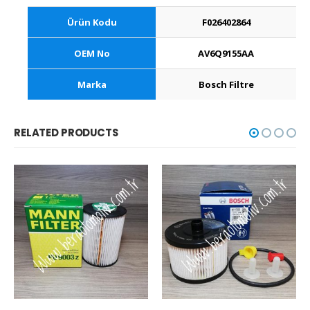
Ürün Kodu
F026402864
OEM No
AV6Q9155AA
Marka
Bosch Filtre
RELATED PRODUCTS