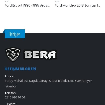
FORD
FORD
Ford Escort 1990-1995 Arası 1.6 Benzinli Hava Filtresi
Ford Mondeo 2018 Sonrası 1.5 EcoBoost Hava Filtresi
İletişim
İLETIŞIM BILGILERI
Adres:
Saray Mahallesi, Küçük Sanayi Sitesi, B Blok, No:36 Ümraniye/
İstanbul
Telefon:
0216 630 16 06
E-Posta: