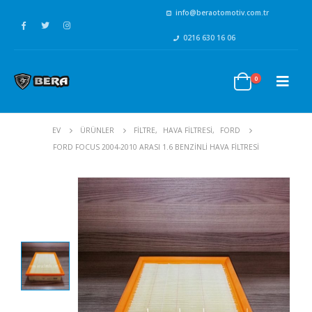
info@beraotomotiv.com.tr
0216 630 16 06
0
EV
ÜRÜNLER
FİLTRE
,
HAVA FİLTRESİ
,
FORD
FORD FOCUS 2004-2010 ARASI 1.6 BENZINLI HAVA FILTRESI