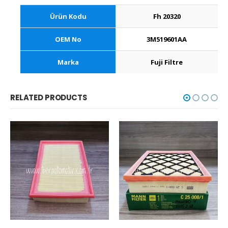
Ürün Kodu
Fh 20320
OEM No
3M519601AA
Marka
Fuji Filtre
RELATED PRODUCTS