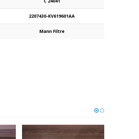
C 24041
2207430-KV619601AA
Mann Filtre