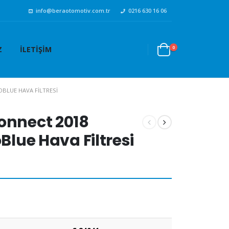
info@beraotomotiv.com.tr
0216 630 16 06
0
Z
İLETIŞIM
OBLUE HAVA FILTRESI
onnect 2018
oBlue Hava Filtresi