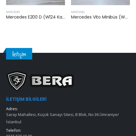
MERCEDES
MERCEDES
M
Mercedes E200 D (W124 Kasa) 1993-1995 Arası Hava Filtresi
Mercedes Vito Minibüs (W638) 114 (638.134, 638.194) 1996-2003 Arası
İletişim
İLETIŞIM BILGILERI
Adres:
Saray Mahallesi, Küçük Sanayi Sitesi, B Blok, No:36 Ümraniye/
İstanbul
Telefon: