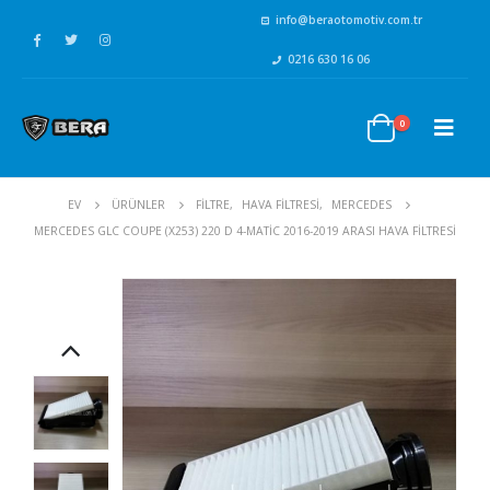
info@beraotomotiv.com.tr
0216 630 16 06
0
EV
ÜRÜNLER
FİLTRE
,
HAVA FİLTRESİ
,
MERCEDES
MERCEDES GLC COUPE (X253) 220 D 4-MATIC 2016-2019 ARASI HAVA FILTRESI