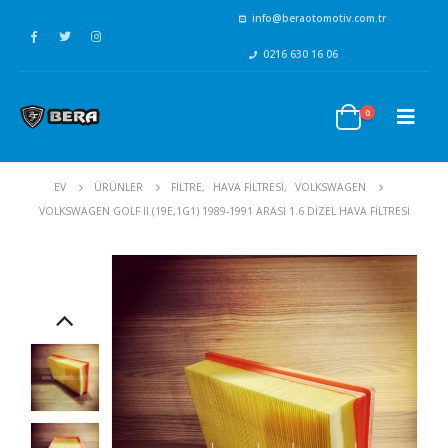
info@beraotomotiv.com.tr
0216 630 16 06
0
EV
ÜRÜNLER
FİLTRE
,
HAVA FİLTRESİ
,
VOLKSWAGEN
VOLKSWAGEN GOLF II (19E,1G1) 1989-1991 ARASI 1.6 DIZEL HAVA FILTRESI