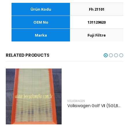
Ürün Kodu
Fh 21101
OEM No
131129620
Marka
Fuji Filtre
RELATED PRODUCTS
VOLKSWAGEN
Volkswagen Golf VII (5G1,BQ1,BE1,BE2) 2014 Sonrası 1.6 Benzinli Hava Filtresi