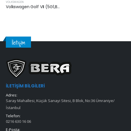
VOLKSWAGEN
Volkswagen Golf VII (5G1,BQ1,BE1,BE2) 2013 Sonrası 1.6 Dizel Hava Filtresi
İletişim
İLETIŞIM BILGILERI
Adres:
Saray Mahallesi, Küçük Sanayi Sitesi, B Blok, No:36 Ümraniye/
İstanbul
Telefon:
0216 630 16 06
E-Posta: