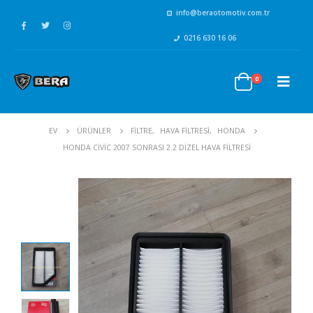
info@beraotomotiv.com.tr
0216 630 16 06
0
EV
ÜRÜNLER
FİLTRE
,
HAVA FİLTRESİ
,
HONDA
HONDA CIVIC 2007 SONRASI 2.2 DIZEL HAVA FILTRESI