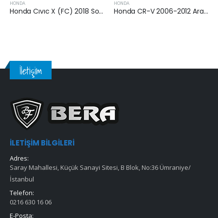
HONDA
HONDA
Honda Cıvıc X (FC) 2018 Sonrası 1.6 i-DTEC Hava Filtresi
Honda CR-V 2006-2012 Arası 2.0 i-VTEC Hava Filtresi
İletişim
İLETIŞIM BILGILERI
Adres:
Saray Mahallesi, Küçük Sanayi Sitesi, B Blok, No:36 Ümraniye/
İstanbul
Telefon:
0216 630 16 06
E-Posta: