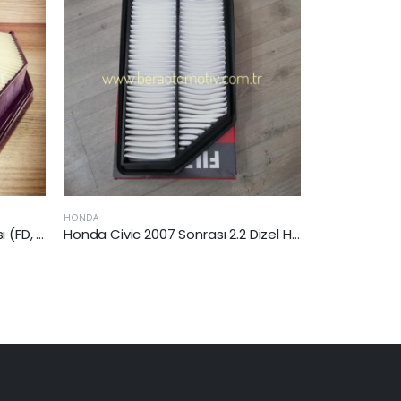
HONDA
HONDA
Honda Civic 2007 Sonrası 2.2 Dizel Hava Filtresi
Honda Cıvıc VI (EJ,EK) 1995-2001 Arası 1.6 i Hava Filtresi