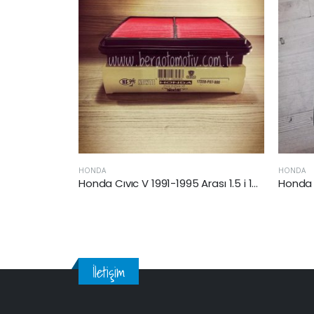
HONDA
HOND
Honda Cıvıc V 1991-1995 Arası 1.5 i 16V Hava Filtresi
Honda CR-V 2006-2012 Arası 2.0 i-VTEC Hava Filtresi
İletişim