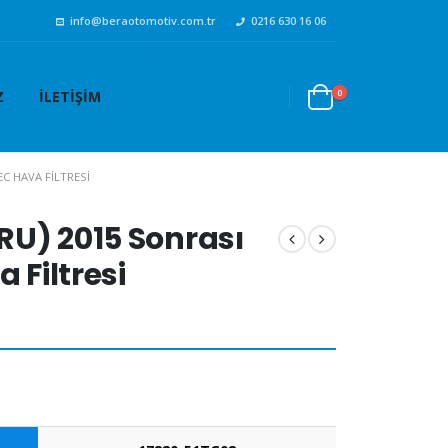
info@beraotomotiv.com.tr
0216 630 16 06
0
Z
İLETIŞIM
EC HAVA FILTRESI
U) 2015 Sonrası
 Filtresi