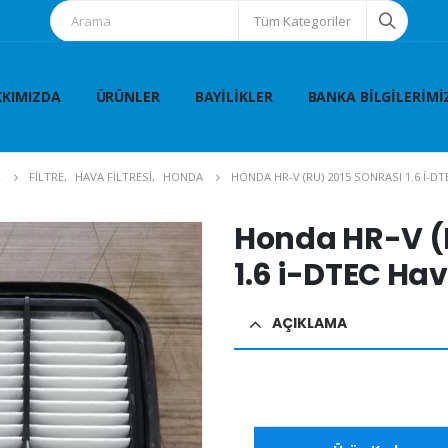
Tüm Kategoriler
KIMIZDA
ÜRÜNLER
BAYILIKLER
BANKA BILGILERIMI
R
FİLTRE
,
HAVA FİLTRESİ
,
HONDA
HONDA HR-V (RU) 2015 SONRASI 1.6 I-DT
Honda HR-V (R
1.6 i-DTEC Hava
AÇIKLAMA