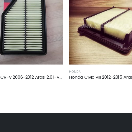
A
HONDA
Honda Cıvıc VIII 2012-2015 Arası (FD, FA)1.6 i Hava Filtresi