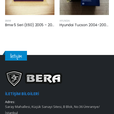
BMW
HYUNDAI
Bmw 5 Seri (E60) 2005 – 2010 Arası 5.20 Dizel Hava Filtresi
Hyundai Tucson 2004-2008 Arası 2.0 Dizel Yağ Filtresi
İletişim
İLETIŞIM BILGILERI
Adres:
Saray Mahallesi, Küçük Sanayi Sitesi, B Blok, No:36 Ümraniye/
İstanbul