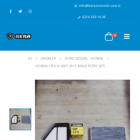
info@beraotomotiv.com.tr
0216 630 16 06
0
EV
ÜRÜNLER
FİLTRE SETLERİ
,
HONDA
HONDA CR-V III 2007-2012 ARASI FILTRE SETI