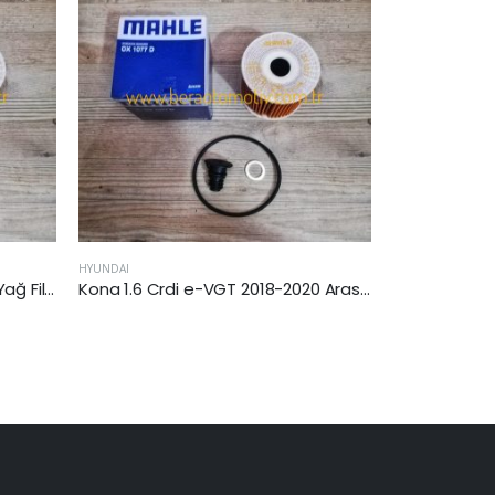
HYUNDAI
HYUNDAI
Kona 1.6 Crdi e-VGT 2018-2020 Arası Yağ Filtresi
İ20 III 1.6 T-Gdi 2020 Sonrası Yağ Filtresi