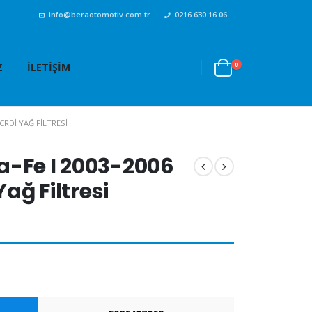
info@beraotomotiv.com.tr
0216 630 16 06
0
Z
İLETIŞIM
CRDI YAĞ FILTRESI
a-Fe I 2003-2006
Yağ Filtresi