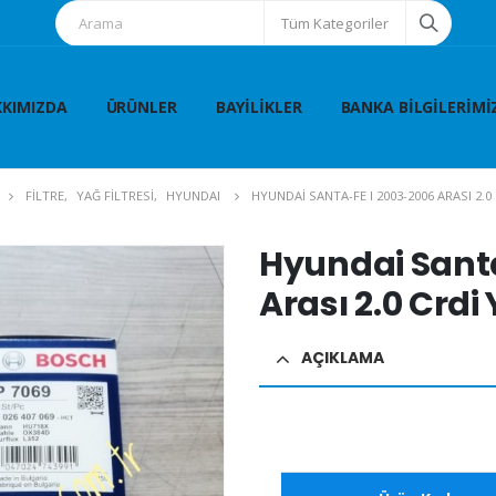
Tüm Kategoriler
KIMIZDA
ÜRÜNLER
BAYILIKLER
BANKA BILGILERIMI
FİLTRE
,
YAĞ FİLTRESİ
,
HYUNDAI
HYUNDAI SANTA-FE I 2003-2006 ARASI 2.0 
Hyundai Sant
Arası 2.0 Crdi 
AÇIKLAMA