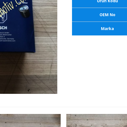
Ürün Kodu
OEM No
Marka