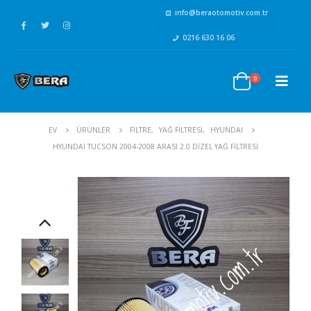
info@beraotomotiv.com.tr
0216 630 16 06
0
EV
ÜRÜNLER
FİLTRE
,
YAĞ FİLTRESİ
,
HYUNDAI
HYUNDAI TUCSON 2004-2008 ARASI 2.0 DIZEL YAĞ FILTRESI