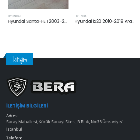
HYUNDAI
HYUNDAI
Hyundai Santa-FE I 2003-2006 Arası 2.0 Dizel Yağ Filtresi
Hyundai İx20 2010-2019 Arası 1.4 Dizel Yağ Filtresi
İletişim
İLETIŞIM BILGILERI
Adres:
Saray Mahallesi, Küçük Sanayi Sitesi, B Blok, No:36 Ümraniye/
İstanbul
Telefon: