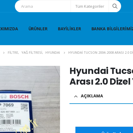
Tüm Kategoriler
KIMIZDA
ÜRÜNLER
BAYILIKLER
BANKA BILGILERIMI
FİLTRE
,
YAĞ FİLTRESİ
,
HYUNDAI
HYUNDAI TUCSON 2004-2008 ARASI 2.0 DI
Hyundai Tucs
Arası 2.0 Dizel
AÇIKLAMA