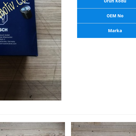
Ürün Kodu
OEM No
Marka