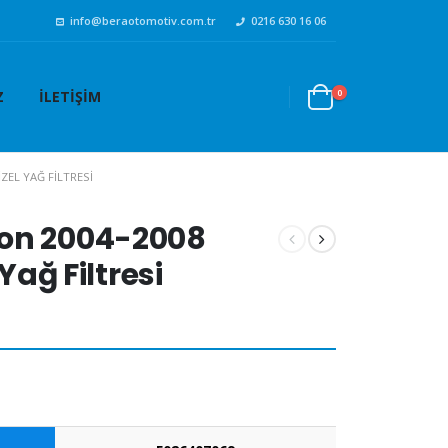
info@beraotomotiv.com.tr
0216 630 16 06
0
Z
İLETIŞIM
ZEL YAĞ FILTRESI
on 2004-2008
 Yağ Filtresi