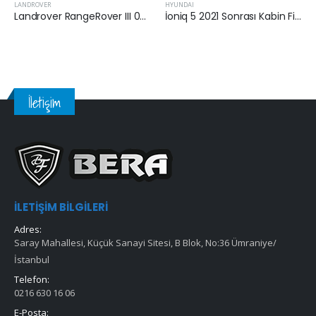
HYUNDAI
HYUNDAI
Landrover RangeRover III 02 – 05 Arası 4.4 V8 Benzinli Hava Filtresi
İoniq 5 2021 Sonrası Kabin Filtresi
İletişim
İLETIŞIM BILGILERI
Adres:
Saray Mahallesi, Küçük Sanayi Sitesi, B Blok, No:36 Ümraniye/
İstanbul
Telefon:
0216 630 16 06
E-Posta: