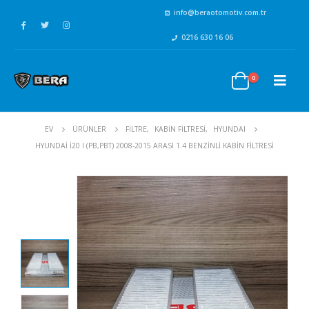
info@beraotomotiv.com.tr
0216 630 16 06
0
EV
ÜRÜNLER
FİLTRE
,
KABİN FİLTRESİ
,
HYUNDAI
HYUNDAI İ20 I (PB,PBT) 2008-2015 ARASI 1.4 BENZINLI KABIN FILTRESI