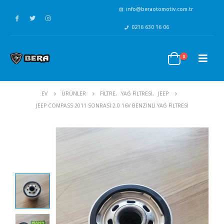
info@beraotomotiv.com.tr
0216 630 16 06
0
EV
ÜRÜNLER
FİLTRE
,
YAĞ FİLTRESİ
,
JEEP
JEEP COMPASS 2011 SONRASI 2.0 16V BENZINLI YAĞ FILTRESI