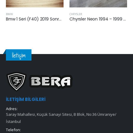
CHRYSLER
JEEP
Bmw 1 Seri (F40) 2019 Sonrası 1.18 Benzinli Hava Filtresi
Chyrsler Neon 1994 – 1999 2.0 Benzinli Hava Filtresi
İletişim
İLETIŞIM BILGILERI
Adres:
Saray Mahallesi, Küçük Sanayi Sitesi, B Blok, No:36 Ümraniye/
İstanbul
Telefon: