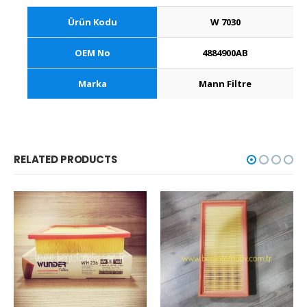
Ürün Kodu
W 7030
OEM No
4884900AB
Marka
Mann Filtre
RELATED PRODUCTS