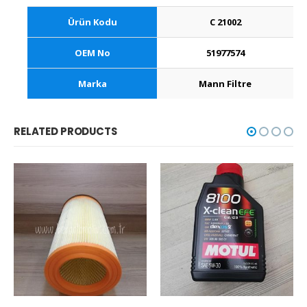
Ürün Kodu
C 21002
OEM No
51977574
Marka
Mann Filtre
RELATED PRODUCTS