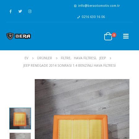
info@beraotomotiv.com.tr
0216 630 16 06
0
EV
ÜRÜNLER
FİLTRE
,
HAVA FİLTRESİ
,
JEEP
JEEP RENEGADE 2014 SONRASI 1.4 BENZINLI HAVA FILTRESI