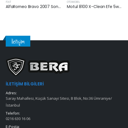
FİAT
OTOMOBİL
AlfaRomeo Bravo 2007 Sonrası 1.6 M-Jet Hava Filtresi
Motul 8100 X-Clean Efe 5w30 1 Lt
İletişim
İLETIŞIM BILGILERI
Adres:
Saray Mahallesi, Küçük Sanayi Sitesi, B Blok, No:36 Ümraniye/
İstanbul
Telefon:
0216 630 16 06
E-Posta: