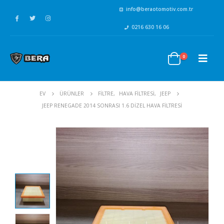
info@beraotomotiv.com.tr
0216 630 16 06
0
EV
ÜRÜNLER
FİLTRE
,
HAVA FİLTRESİ
,
JEEP
JEEP RENEGADE 2014 SONRASI 1.6 DIZEL HAVA FILTRESI