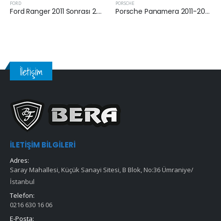
FORD
PORSCHE
Ford Ranger 2011 Sonrası 2.2 Tdci Yağ Filtresi
Porsche Panamera 2011-2016 Arası 3.0 Dizel Hava Filtresi
İletişim
İLETIŞIM BILGILERI
Adres:
Saray Mahallesi, Küçük Sanayi Sitesi, B Blok, No:36 Ümraniye/
İstanbul
Telefon:
0216 630 16 06
E-Posta: