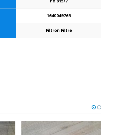
Pe 815/7
164004976R
Filtron Filtre