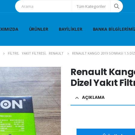
Tüm Kategoriler
KIMIZDA
ÜRÜNLER
BAYILIKLER
BANKA BILGILERIMI
FİLTRE
,
YAKIT FİLTRESİ
,
RENAULT
RENAULT KANGO 2019 SONRASI 1.5 DIZE
Renault Kango
Dizel Yakıt Filt
AÇIKLAMA