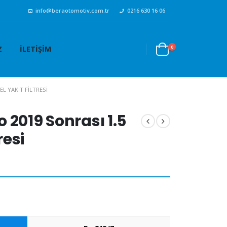
info@beraotomotiv.com.tr
0216 630 16 06
0
Z
İLETIŞIM
L YAKIT FILTRESI
 2019 Sonrası 1.5
resi