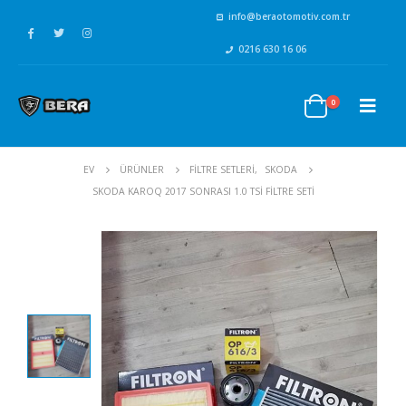
info@beraotomotiv.com.tr
0216 630 16 06
0
EV
ÜRÜNLER
FİLTRE SETLERİ
,
SKODA
SKODA KAROQ 2017 SONRASI 1.0 TSI FILTRE SETI