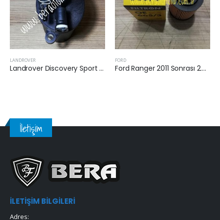
LANDROVER
FORD
Landrover Discovery Sport (L550) 2014 Sonrası 2.2 D Yakıt Filtresi
Ford Ranger 2011 Sonrası 2.2 Tdci Yağ Filtresi
İletişim
İLETIŞIM BILGILERI
Adres: