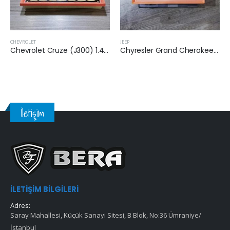
CHEVROLET
JEEP
Chevrolet Cruze (J300) 1.4 Benzinli 2010 Sonrası Hava Filtresi
Chyresler Grand Cherokee 2010 Sonrası 3.6 Benzinli Hava Filtresi
İletişim
İLETIŞIM BILGILERI
Adres:
Saray Mahallesi, Küçük Sanayi Sitesi, B Blok, No:36 Ümraniye/
İstanbul