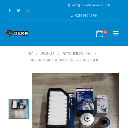
info@beraotomotiv.com.tr
0216 630 16 06
0
EV
ÜRÜNLER
FİLTRE SETLERİ
,
KİA
KIA VENGA 2010 SONRASI 1.6 DIZEL FILTRE SETI