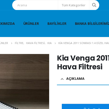
Tüm Kategoriler
KIMIZDA
ÜRÜNLER
BAYILIKLER
BANKA BILGILERIMI
ÜNLER
FİLTRE
,
HAVA FİLTRESİ
,
KIA
KIA VENGA 2011 SONRASI 1.4 DIZEL HA
Kia Venga 2011
Hava Filtresi
AÇIKLAMA