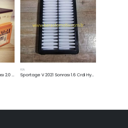
Sportage V 2021 Sonrası 1.6 Crdi Hybrid Hava Filtresi
KIA
XCeed 2019 Sonras