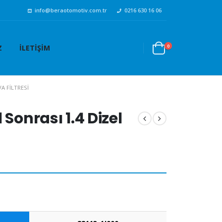
info@beraotomotiv.com.tr
0216 630 16 06
0
Z
İLETIŞIM
VA FILTRESI
 Sonrası 1.4 Dizel