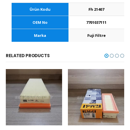
Ürün Kodu
Fh 21407
OEM No
7701037111
Marka
Fuji Filtre
RELATED PRODUCTS