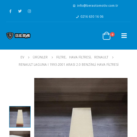
info@beraotomotiv.com.tr
0216 630 16 06
0
EV
ÜRÜNLER
FİLTRE
,
HAVA FİLTRESİ
,
RENAULT
RENAULT LAGUNA I 1993-2001 ARASI 2.0 BENZINLI HAVA FILTRESI