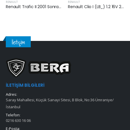
RENAULT
RENAULT
Renault Trafic II 2001 Sonrası 1.9 Dci Hava Filtresi
Renault Clio I (LB_) 1.2 16V 2002-2006 Arası Hava Filtresi
İletişim
İLETIŞIM BILGILERI
Adres:
Saray Mahallesi, Küçük Sanayi Sitesi, B Blok, No:36 Ümraniye/
İstanbul
Telefon:
0216 630 16 06
E-Posta: