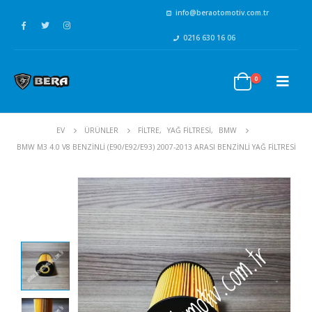
info@beraotomotiv.com.tr
0216 630 16 06
0
EV
ÜRÜNLER
FİLTRE
,
YAĞ FİLTRESİ
,
BMW
BMW M3 4.0 V8 BENZINLI (E90/E92/E93) 2007-2013 ARASI BENZINLI YAĞ FILTRESI