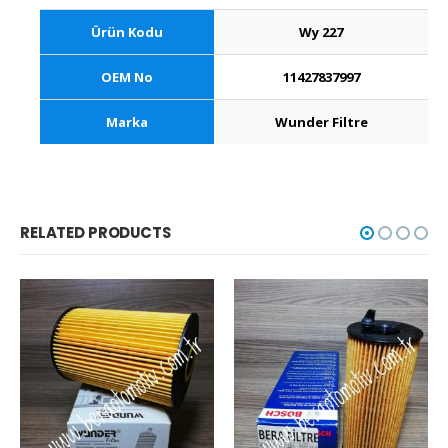
Ürün Kodu
Wy 227
OEM No
11427837997
Marka
Wunder Filtre
RELATED PRODUCTS