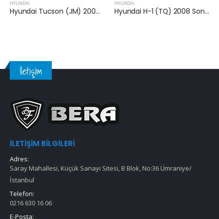
HYUNDAI
HYUNDAI
Hyundai Tucson (JM) 2004-2010 2.0 Crdi Kabin Filtresi
Hyundai H-1 (TQ) 2008 Sonrası 2.5 Crdi Kabin Filtresi
İletişim
İLETIŞIM BILGILERI
Adres:
Saray Mahallesi, Küçük Sanayi Sitesi, B Blok, No:36 Ümraniye/
İstanbul
Telefon:
0216 630 16 06
E-Posta: