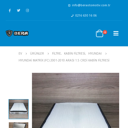
info@beraotomotiv.com.tr
0216 630 16 06
0
EV
ÜRÜNLER
FİLTRE
,
KABİN FİLTRESİ
,
HYUNDAI
HYUNDAI MATRIX (FC) 2001-2010 ARASI 1.5 CRDI KABIN FILTRESI