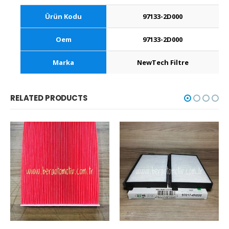
Ürün Kodu
97133-2D000
Oem
97133-2D000
Marka
NewTech Filtre
RELATED PRODUCTS