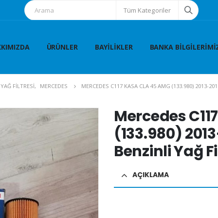
Tüm Kategoriler
KIMIZDA
ÜRÜNLER
BAYILIKLER
BANKA BILGILERIMI
YAĞ FİLTRESİ
,
MERCEDES
MERCEDES C117 KASA CLA 45 AMG (133.980) 2013-201
Mercedes C11
(133.980) 2013
Benzinli Yağ Fi
AÇIKLAMA