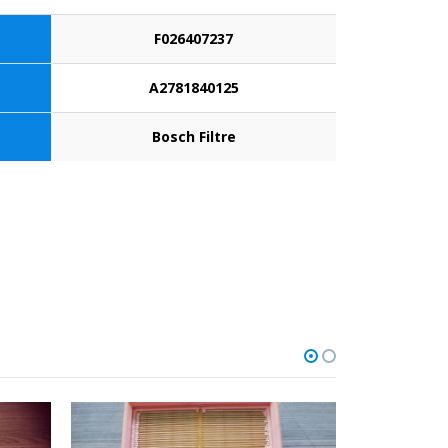
F026407237
A2781840125
Bosch Filtre