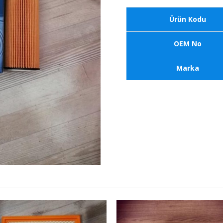
Ürün Kodu
OEM No
Marka