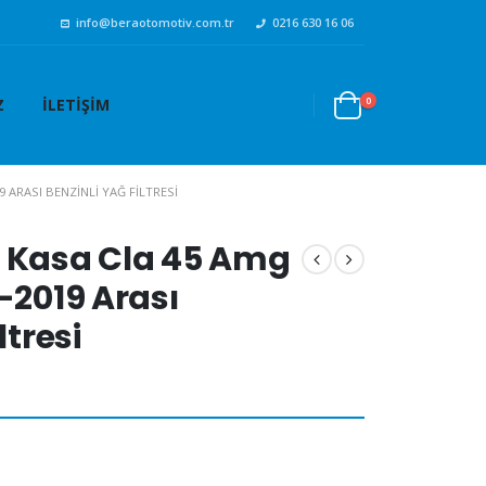
info@beraotomotiv.com.tr
0216 630 16 06
0
Z
İLETIŞIM
9 ARASI BENZINLI YAĞ FILTRESI
7 Kasa Cla 45 Amg
-2019 Arası
ltresi