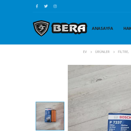
ANASAYFA
HAK
EV
ÜRÜNLER
FİLTRE
,