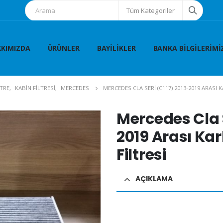
Tüm Kategoriler
KIMIZDA
ÜRÜNLER
BAYILIKLER
BANKA BILGILERIMI
LTRE
,
KABİN FİLTRESİ
,
MERCEDES
MERCEDES CLA SERI (C117) 2013-2019 ARASI 
Mercedes Cla S
2019 Arası Ka
Filtresi
AÇIKLAMA