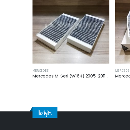
MERCEDES
MERCEDE
Mercedes M-Seri (W164) 2005-2011 Arası ML 350 4-matic Kabin Filtresi
Mercedes Gla Seri (X156) 2014 Sonrası Karbonlu Kabin Filtresi
İletişim