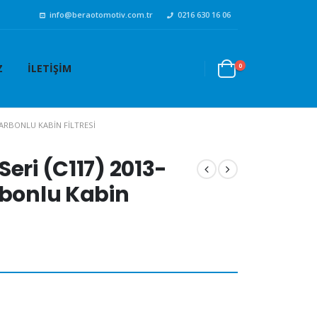
info@beraotomotiv.com.tr
0216 630 16 06
0
Z
İLETIŞIM
KARBONLU KABIN FILTRESI
eri (C117) 2013-
rbonlu Kabin