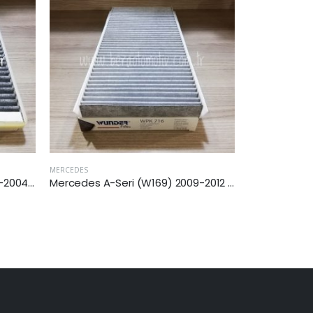
MERCEDES
MERCEDES
Mercedes A-Seri (W169) 2009-2012 Arası A 160 Karbonlu Kabin Filtresi
Mercedes B Seri (W246) 2013-2018 Arası Karbonlu Kabin Filtresi