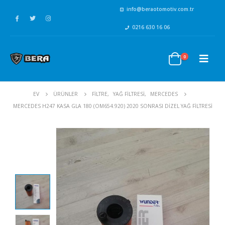
info@beraotomotiv.com.tr
0216 630 16 06
0
EV
ÜRÜNLER
FİLTRE
,
YAĞ FİLTRESİ
,
MERCEDES
MERCEDES H247 KASA GLA 180 (OM654.920) 2020 SONRASI DIZEL YAĞ FILTRESI