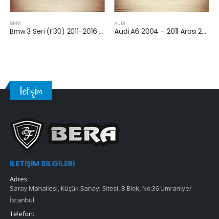
BMW
AUDI
Bmw 3 Seri (F30) 2011-2016 Arası Dizel Hava Filtresi
Audi A6 2004 – 2011 Arası 2.7 Tdi v6 Hava Filtresi
İletişim
İLETIŞIM BILGILERI
Adres:
Saray Mahallesi, Küçük Sanayi Sitesi, B Blok, No:36 Ümraniye/
İstanbul
Telefon: