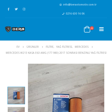
info@beraotomotiv.com.tr
0216 630 16 06
0
EV
ÜRÜNLER
FİLTRE
,
YAĞ FİLTRESİ
,
MERCEDES
MERCEDES W213 KASA E63 AMG (177.980) 2017 SONRASI BENZINLI YAĞ FILTRESI