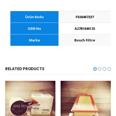
Ürün Kodu
F026407237
OEM No
A2781840125
Marka
Bosch Filtre
RELATED PRODUCTS