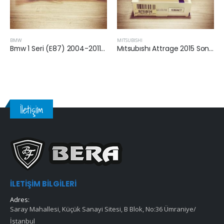
MITSUBISHI
CHEVROLET
Bmw 1 Seri (E87) 2004-2011 Arası 1.16 Benzinli Hava Filtresi
Mıtsubıshı Attrage 2015 Sonrası 1.2 Benzinli Hava Filtresi
İletişim
İLETIŞIM BILGILERI
Adres:
Saray Mahallesi, Küçük Sanayi Sitesi, B Blok, No:36 Ümraniye/
İstanbul