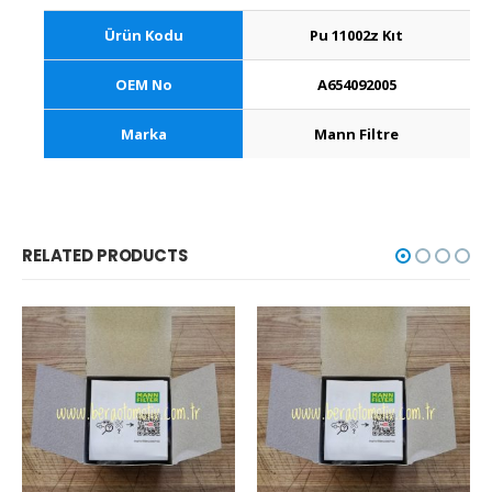
Ürün Kodu
Pu 11002z Kıt
OEM No
A654092005
Marka
Mann Filtre
RELATED PRODUCTS