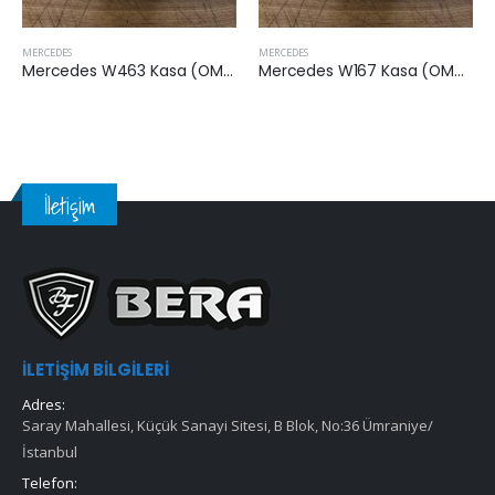
MERCEDES
MERCEDES
Mercedes W463 Kasa (OM656) 2019 Sonrası G400 Dizel Yakıt Filtresi
Mercedes W167 Kasa (OM656) 2019 Sonrası GLE 400 Dizel Yakıt Filtresi
İletişim
İLETIŞIM BILGILERI
Adres:
Saray Mahallesi, Küçük Sanayi Sitesi, B Blok, No:36 Ümraniye/
İstanbul
Telefon: