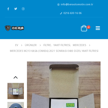
info@beraotomotiv.com.tr
0216 630 16 06
0
EV
ÜRÜNLER
FİLTRE
,
YAKIT FİLTRESİ
,
MERCEDES
MERCEDES W213 KASA (OM656) 2021 SONRASI E400 DIZEL YAKIT FILTRESI