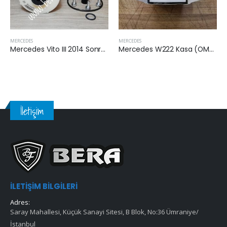
MERCEDES
MERCEDES
Mercedes Vito III 2014 Sonrası 111 Cdi Yakıt Filtresi
Mercedes W222 Kasa (OM656) 2019 Sonrası S400 Dizel Yakıt Filtresi
İletişim
İLETIŞIM BILGILERI
Adres:
Saray Mahallesi, Küçük Sanayi Sitesi, B Blok, No:36 Ümraniye/
İstanbul