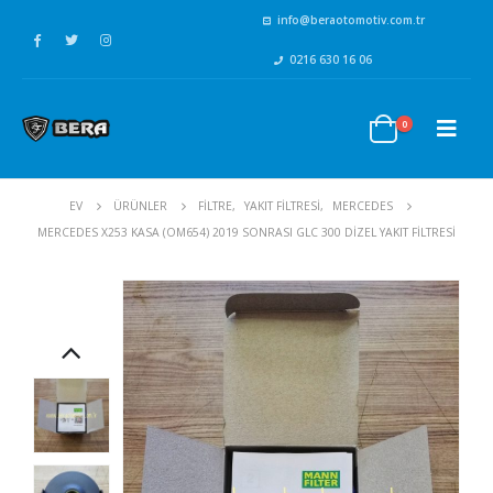
info@beraotomotiv.com.tr
0216 630 16 06
0
EV
ÜRÜNLER
FİLTRE
,
YAKIT FİLTRESİ
,
MERCEDES
MERCEDES X253 KASA (OM654) 2019 SONRASI GLC 300 DIZEL YAKIT FILTRESI