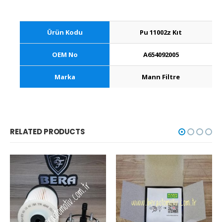
Ürün Kodu
Pu 11002z Kıt
OEM No
A654092005
Marka
Mann Filtre
RELATED PRODUCTS