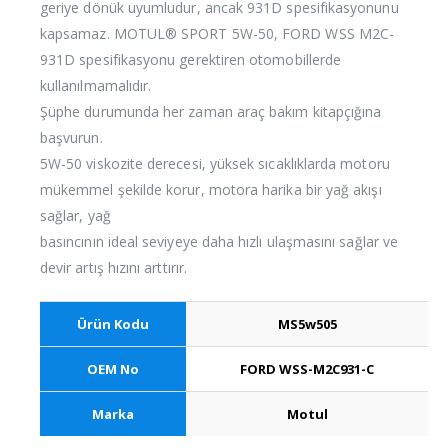
geriye dönük uyumludur, ancak 931D spesifikasyonunu
kapsamaz. MOTUL® SPORT 5W-50, FORD WSS M2C-
931D spesifikasyonu gerektiren otomobillerde
kullanılmamalıdır.
Şüphe durumunda her zaman araç bakım kitapçığına
başvurun.
5W-50 viskozite derecesi, yüksek sıcaklıklarda motoru
mükemmel şekilde korur, motora harika bir yağ akışı
sağlar, yağ
basıncının ideal seviyeye daha hızlı ulaşmasını sağlar ve
devir artış hızını arttırır.
Ürün Kodu
MS5w505
OEM No
FORD WSS-M2C931-C
Marka
Motul