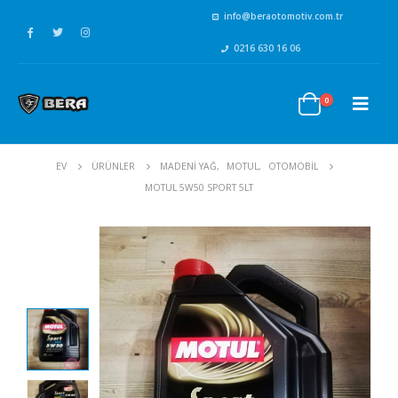
info@beraotomotiv.com.tr
0216 630 16 06
0
EV
ÜRÜNLER
MADENİ YAĞ
,
MOTUL
,
OTOMOBİL
MOTUL 5W50 SPORT 5LT