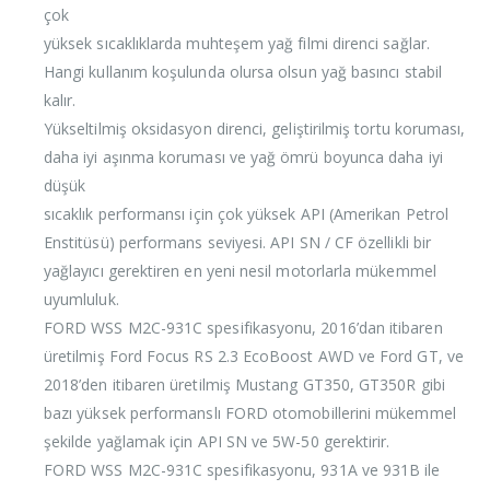
çok
yüksek sıcaklıklarda muhteşem yağ filmi direnci sağlar.
Hangi kullanım koşulunda olursa olsun yağ basıncı stabil
kalır.
Yükseltilmiş oksidasyon direnci, geliştirilmiş tortu koruması,
daha iyi aşınma koruması ve yağ ömrü boyunca daha iyi
düşük
sıcaklık performansı için çok yüksek API (Amerikan Petrol
Enstitüsü) performans seviyesi. API SN / CF özellikli bir
yağlayıcı gerektiren en yeni nesil motorlarla mükemmel
uyumluluk.
FORD WSS M2C-931C spesifikasyonu, 2016’dan itibaren
üretilmiş Ford Focus RS 2.3 EcoBoost AWD ve Ford GT, ve
2018’den itibaren üretilmiş Mustang GT350, GT350R gibi
bazı yüksek performanslı FORD otomobillerini mükemmel
şekilde yağlamak için API SN ve 5W-50 gerektirir.
FORD WSS M2C-931C spesifikasyonu, 931A ve 931B ile