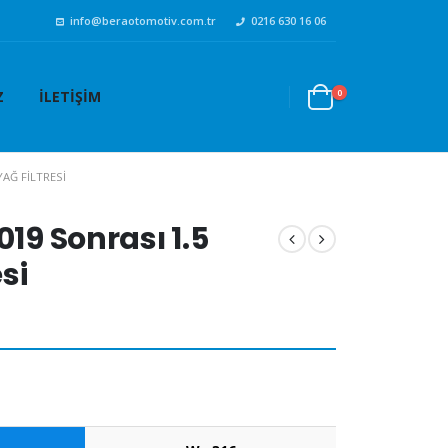
info@beraotomotiv.com.tr
0216 630 16 06
0
Z
İLETIŞIM
YAĞ FILTRESI
019 Sonrası 1.5
esi