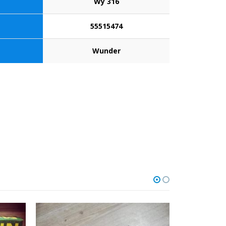
Wy 316
55515474
Wunder