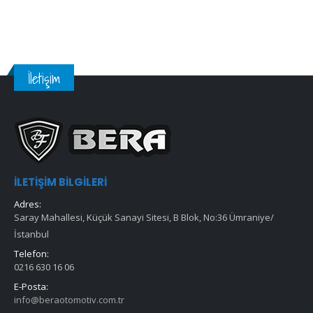
İletişim
İLETIŞIM BILGILERI
Adres:
Saray Mahallesi, Küçük Sanayi Sitesi, B Blok, No:36 Ümraniye/
İstanbul
Telefon:
0216 630 16 06
E-Posta:
info@beraotomotiv.com.tr