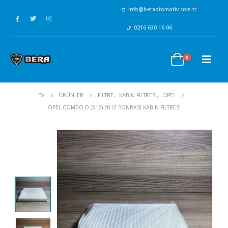
info@beraotomotiv.com.tr
0216 630 16 06
0
EV
ÜRÜNLER
FİLTRE
,
KABİN FİLTRESİ
,
OPEL
OPEL COMBO D (X12) 2012 SONRASI KABIN FILTRESI