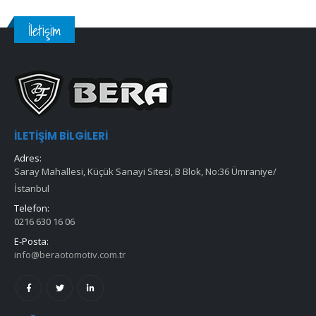
İletişim
İLETIŞIM BILGILERI
Adres:
Saray Mahallesi, Küçük Sanayi Sitesi, B Blok, No:36 Ümraniye/
İstanbul
Telefon:
0216 630 16 06
E-Posta:
info@beraotomotiv.com.tr