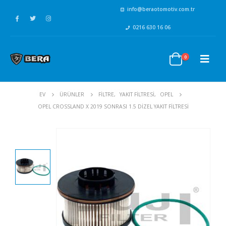
info@beraotomotiv.com.tr
0216 630 16 06
0
EV
ÜRÜNLER
FİLTRE
,
YAKIT FİLTRESİ
,
OPEL
OPEL CROSSLAND X 2019 SONRASI 1.5 DIZEL YAKIT FILTRESI