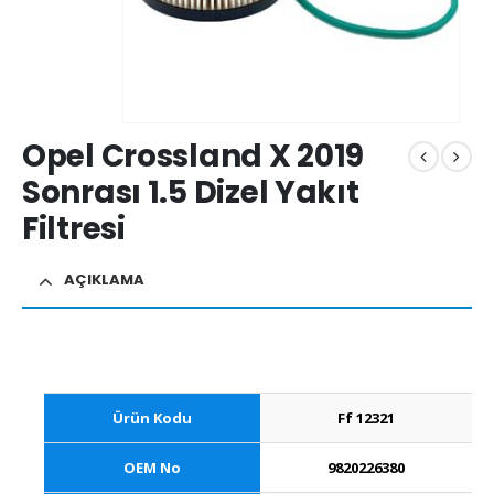
Opel Crossland X 2019
Sonrası 1.5 Dizel Yakıt
Filtresi
AÇIKLAMA
Ürün Kodu
Ff 12321
OEM No
9820226380