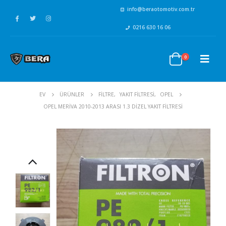
info@beraotomotiv.com.tr
0216 630 16 06
0
EV
ÜRÜNLER
FİLTRE
,
YAKIT FİLTRESİ
,
OPEL
OPEL MERIVA 2010-2013 ARASI 1.3 DIZEL YAKIT FILTRESI