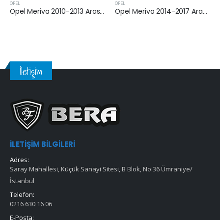
OPEL
OPEL
Opel Meriva 2010-2013 Arası 1.3 Dizel Yakıt Filtresi
Opel Meriva 2014-2017 Arası 1.6 Dizel Yakıt Filtresi
İletişim
İLETIŞIM BILGILERI
Adres:
Saray Mahallesi, Küçük Sanayi Sitesi, B Blok, No:36 Ümraniye/
İstanbul
Telefon:
0216 630 16 06
E-Posta: