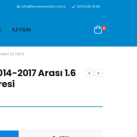
info@beraotomotiv.com.tr
0216 630 16 06
0
Z
İLETIŞIM
YAKIT FILTRESI
14-2017 Arası 1.6
resi