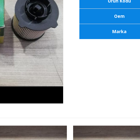
Ürün Kodu
Oem
Marka