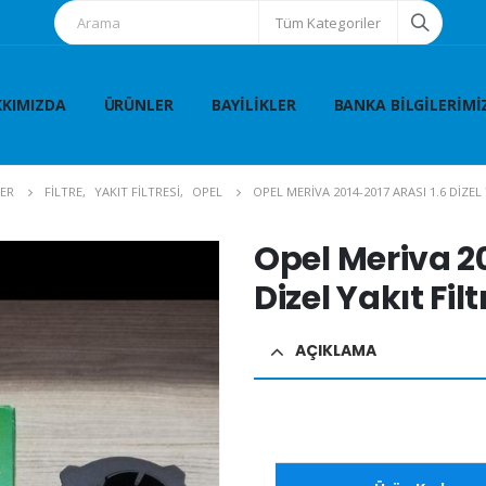
Tüm Kategoriler
KIMIZDA
ÜRÜNLER
BAYILIKLER
BANKA BILGILERIMI
ER
FİLTRE
,
YAKIT FİLTRESİ
,
OPEL
OPEL MERIVA 2014-2017 ARASI 1.6 DIZEL 
Opel Meriva 20
Dizel Yakıt Filt
AÇIKLAMA