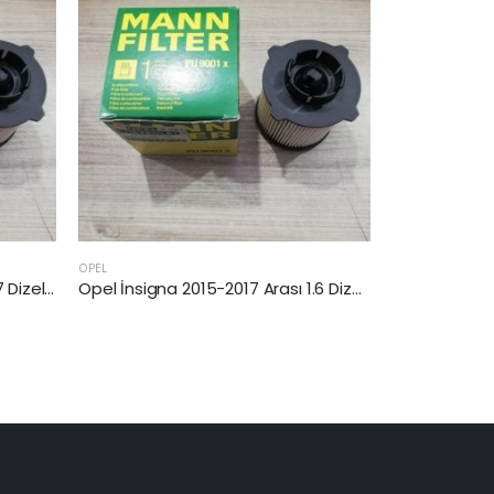
OPEL
Opel İnsigna 2015-2017 Arası 1.6 Dizel Yakıt Filtresi
Opel Astra K 2015 Sonrası 1.6 Dizel Yakıt Filtresi