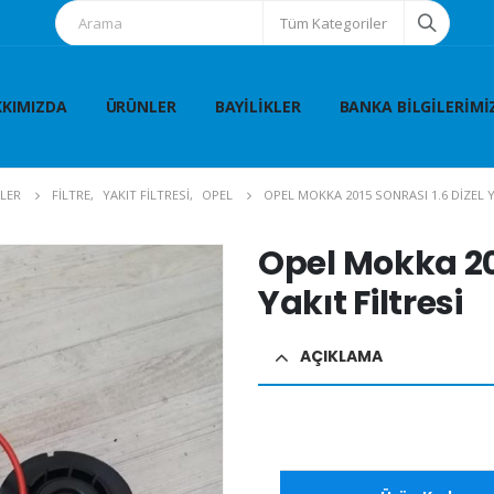
Tüm Kategoriler
KIMIZDA
ÜRÜNLER
BAYILIKLER
BANKA BILGILERIMI
LER
FİLTRE
,
YAKIT FİLTRESİ
,
OPEL
OPEL MOKKA 2015 SONRASI 1.6 DIZEL Y
Opel Mokka 201
Yakıt Filtresi
AÇIKLAMA