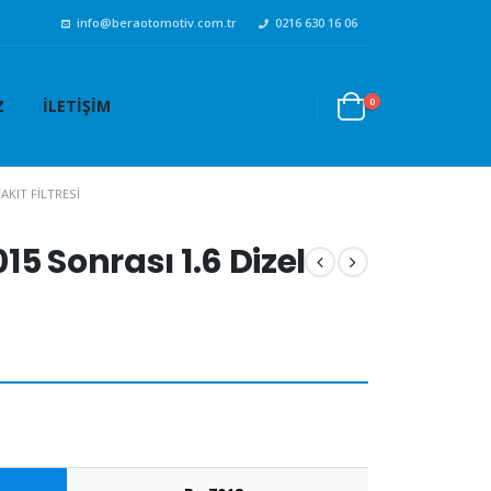
info@beraotomotiv.com.tr
0216 630 16 06
0
Z
İLETIŞIM
AKIT FILTRESI
5 Sonrası 1.6 Dizel