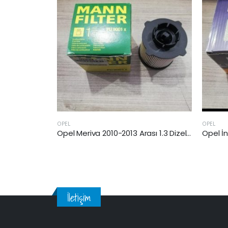
EL
OPEL
Opel Meriva 2010-2013 Arası 1.3 Dizel Yakıt Filtresi
İletişim