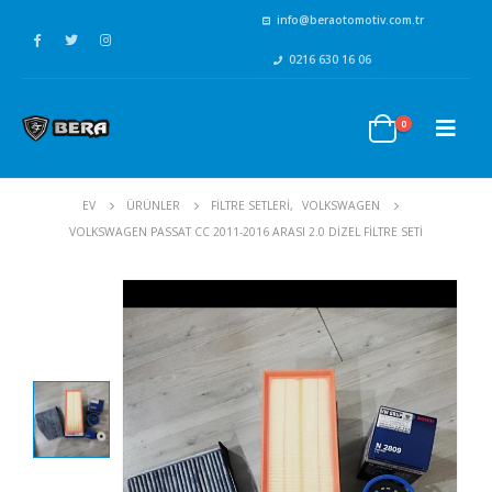
info@beraotomotiv.com.tr
0216 630 16 06
0
EV
ÜRÜNLER
FİLTRE SETLERİ
,
VOLKSWAGEN
VOLKSWAGEN PASSAT CC 2011-2016 ARASI 2.0 DIZEL FILTRE SETI