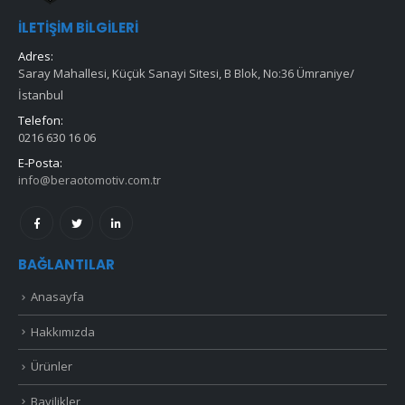
İLETIŞIM BILGILERI
Adres:
Saray Mahallesi, Küçük Sanayi Sitesi, B Blok, No:36 Ümraniye/
İstanbul
Telefon:
0216 630 16 06
E-Posta:
info@beraotomotiv.com.tr
BAĞLANTILAR
Anasayfa
Hakkımızda
Ürünler
Bayilikler