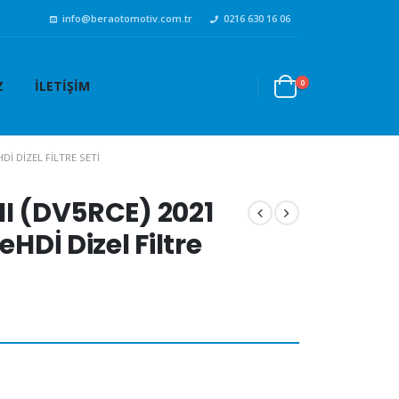
info@beraotomotiv.com.tr
0216 630 16 06
0
Z
İLETIŞIM
Dİ DIZEL FILTRE SETI
II (DV5RCE) 2021
eHDİ Dizel Filtre