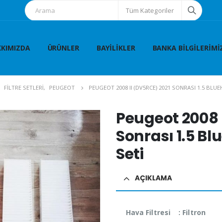
Tüm Kategoriler
KIMIZDA
ÜRÜNLER
BAYILIKLER
BANKA BILGILERIMI
FİLTRE SETLERİ
,
PEUGEOT
PEUGEOT 2008 II (DV5RCE) 2021 SONRASI 1.5 BLUEH
Peugeot 2008 
Sonrası 1.5 Blu
Seti
AÇIKLAMA
Hava Filtresi : Filtron