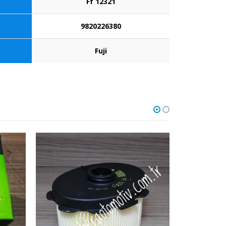
Ff 12321
9820226380
Fuji