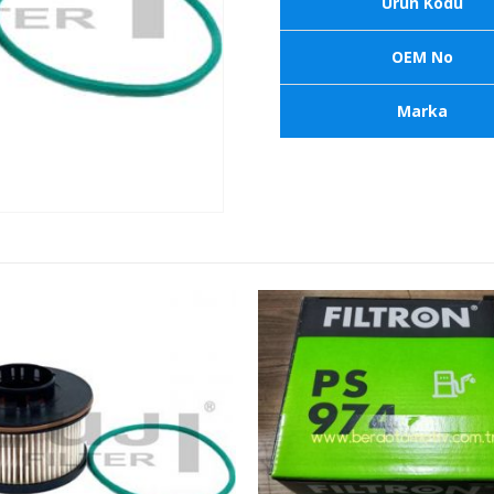
Ürün Kodu
OEM No
Marka