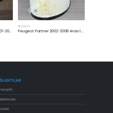
EUGEOT
PEUGEOT
Peugeot Partner 2002-2008 Arası 1.9 Dizel Yakıt Filtresi
ĞLANTILAR
nasayfa
akkımızda
rünler