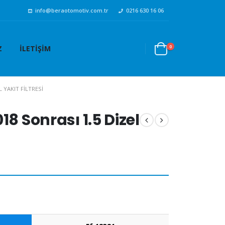
info@beraotomotiv.com.tr
0216 630 16 06
0
Z
İLETIŞIM
 YAKIT FILTRESI
18 Sonrası 1.5 Dizel