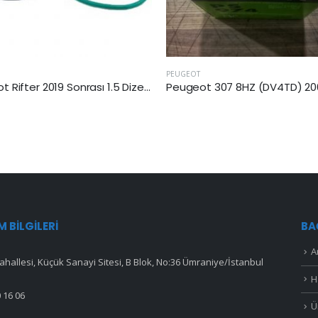
PEUGEOT
P
Peugeot Rifter 2019 Sonrası 1.5 Dizel Yakıt Filtresi
Peugeot 307 8HZ (DV4TD) 2001-2005 Arası 1.4 Dizel Yakıt Filtresi
IM BILGILERI
BA
A
hallesi, Küçük Sanayi Sitesi, B Blok, No:36 Ümraniye/İstanbul
H
 16 06
Ü