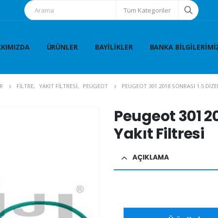
Tüm Kategoriler
KIMIZDA
ÜRÜNLER
BAYILIKLER
BANKA BILGILERIMI
R
FİLTRE
,
YAKIT FİLTRESİ
,
PEUGEOT
PEUGEOT 301 2018 SONRASI 1.5 DIZEL
Peugeot 301 20
Yakıt Filtresi
AÇIKLAMA