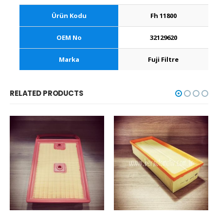
Ürün Kodu
Fh 11800
OEM No
32129620
Marka
Fuji Filtre
RELATED PRODUCTS