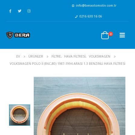
info@beraotomotiv.com.tr
0216 630 16 06
0
EV
ÜRÜNLER
FİLTRE
,
HAVA FİLTRESİ
,
VOLKSWAGEN
VOLKSWAGEN POLO II (86C,80) 1987-1994 ARASI 1.3 BENZINLI HAVA FILTRESI