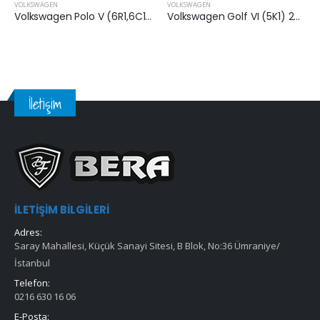
VOLKSWAGEN
VOLKSWAGEN
Volkswagen Polo V (6R1,6C1) 2014-2017 Arası 1.4 Dizel Hava Filtresi
Volkswagen Golf VI (5K1) 2009-2012 Arası 1.6 Tdi Hava Filtresi
İletişim
İLETIŞIM BILGILERI
Adres:
Saray Mahallesi, Küçük Sanayi Sitesi, B Blok, No:36 Ümraniye/
İstanbul
Telefon:
0216 630 16 06
E-Posta: