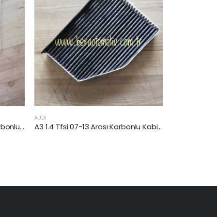
AUDI
AUDI
Audi Q5 (8R) 2009 Sonrası Karbonlu Kabin Filtresi
A3 1.4 Tfsi 07-13 Arası Karbonlu Kabin Filtresi (CAX-CMS)