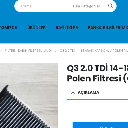
Tüm Kategoriler
KIMIZDA
ÜRÜNLER
BAYILIKLER
BANKA BILGILERIMI
FİLTRE
,
KABİN FİLTRESİ
,
AUDI
Q3 2.0 TDİ 14-18 ARASI KARBONLU POLEN FI
Q3 2.0 TDİ 14-
Polen Filtres
AÇIKLAMA