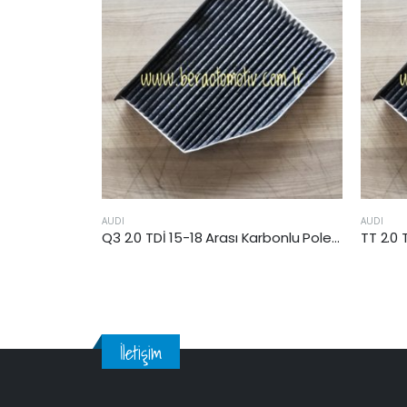
AUDI
AUDI
Audi A4 (8K) 2008-2015 Arası Karbonlu Kabin Filtresi
Q3 2.0 TDİ 15-18 Arası Karbonlu Polen Filtresi (CUVD)
İletişim