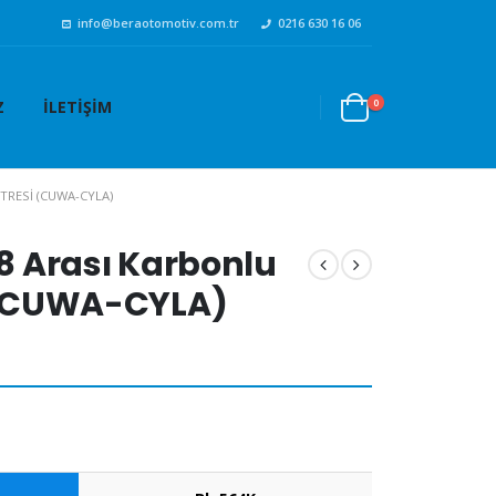
info@beraotomotiv.com.tr
0216 630 16 06
0
Z
İLETIŞIM
LTRESI (CUWA-CYLA)
18 Arası Karbonlu
i (CUWA-CYLA)