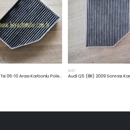
AUDI
TT 2.0 Tfsi 06-10 Arası Karbonlu Polen Filtresi (BWA-BPY-CCZ-CCT)