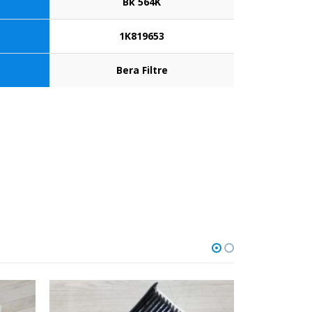
Bk 564K
1K819653
Bera Filtre