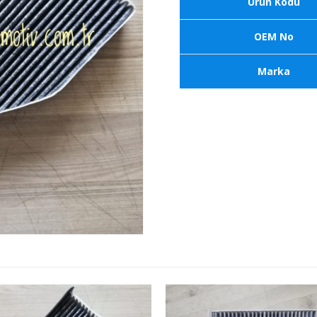
Ürün Kodu
OEM No
Marka