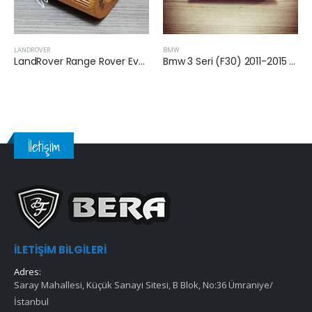
BMW
AUDI
Bmw 3 Seri (F30) 2011-2015 Arası Benzinli Hava Filtresi
Audi 100 1984 – 1990 Arası 1.8-2.0 Benzinli Hava Filtresi
İletişim
İLETIŞIM BILGILERI
Adres:
Saray Mahallesi, Küçük Sanayi Sitesi, B Blok, No:36 Ümraniye/
İstanbul