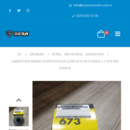
info@beraotomotiv.com.tr
0216 630 16 06
0
EV
ÜRÜNLER
FİLTRE
,
YAĞ FİLTRESİ
,
LANDROVER
LANDROVER RANGE ROVER EVOQUE (L358) 2012-2013 ARASI 2.2 TD4 YAĞ
FILTRESI