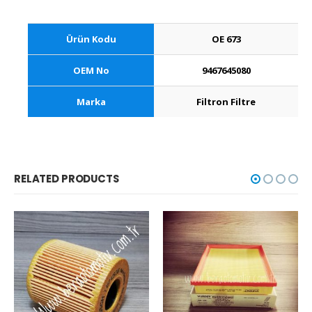
Ürün Kodu
OE 673
OEM No
9467645080
Marka
Filtron Filtre
RELATED PRODUCTS