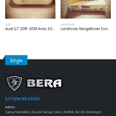
DI
LANDROVER
AUDI
Audi Q7 2015-2019 Arası 3.0 Dizel Hava Filtresi
Landrover RangeRover Evoque (L538) 2.2 TD4 2011 Sonrası Dizel Hava Filtresi
İletişim
İLETIŞIM BILGILERI
Adres:
Saray Mahallesi, Küçük Sanayi Sitesi, B Blok, No:36 Ümraniye/