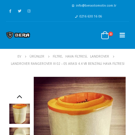
info@beraotomotiv.com.tr
0216 630 16 06
0
EV
ÜRÜNLER
FİLTRE
,
HAVA FİLTRESİ
,
LANDROVER
LANDROVER RANGEROVER III 02 – 05 ARASI 4.4 V8 BENZINLI HAVA FILTRESI