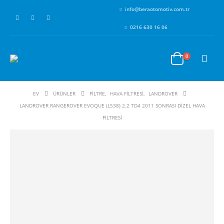
info@beraotomotiv.com.tr
0216 630 16 06
0
EV
ÜRÜNLER
FİLTRE
,
HAVA FİLTRESİ
,
LANDROVER
LANDROVER RANGEROVER EVOQUE (L538) 2.2 TD4 2011 SONRASI DIZEL HAVA
FILTRESI