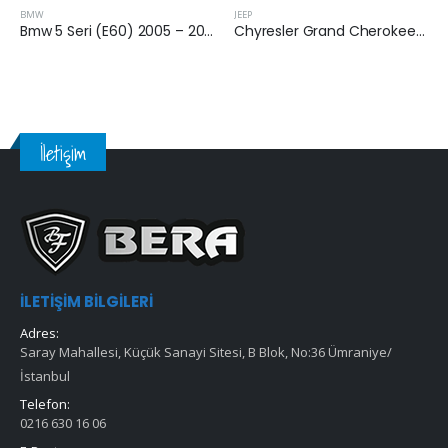
BMW
JEEP
B
Bmw 5 Seri (E60) 2005 – 2010 Arası 5.20 Dizel Hava Filtresi
Chyresler Grand Cherokee 2010 Sonrası 3.6 Benzinli Hava Filtresi
İletişim
İLETIŞIM BILGILERI
Adres:
Saray Mahallesi, Küçük Sanayi Sitesi, B Blok, No:36 Ümraniye/
İstanbul
Telefon:
0216 630 16 06