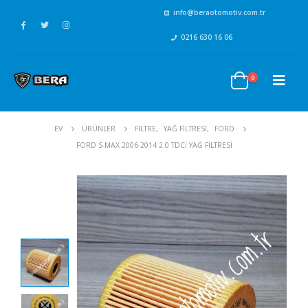
info@beraotomotiv.com.tr
0216 630 16 06
0
EV
ÜRÜNLER
FİLTRE
,
YAĞ FİLTRESİ
,
FORD
FORD S-MAX 2006-2014 2.0 TDCI YAĞ FILTRESI