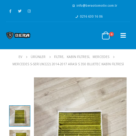
info@beraotomotiv.com.tr
0216 630 16 06
0
EV
ÜRÜNLER
FİLTRE
,
KABİN FİLTRESİ
,
MERCEDES
MERCEDES S-SERI (W222) 2014-2017 ARASI S 350 BLUETEC KABIN FILTRESI