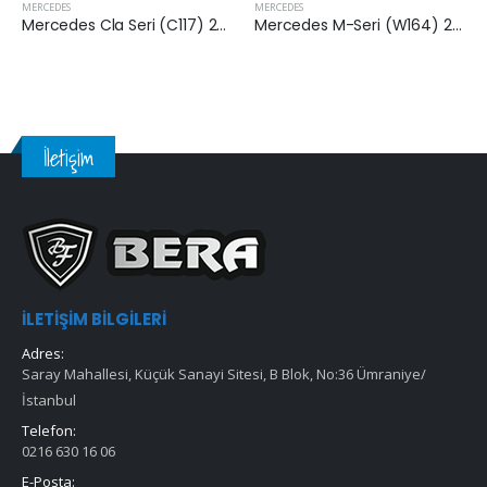
MERCEDES
MERCEDES
Mercedes Cla Seri (C117) 2013-2019 Arası Karbonlu Kabin Filtresi
Mercedes M-Seri (W164) 2005-2011 Arası ML 350 4-matic Kabin Filtresi
İletişim
İLETIŞIM BILGILERI
Adres:
Saray Mahallesi, Küçük Sanayi Sitesi, B Blok, No:36 Ümraniye/
İstanbul
Telefon:
0216 630 16 06
E-Posta: