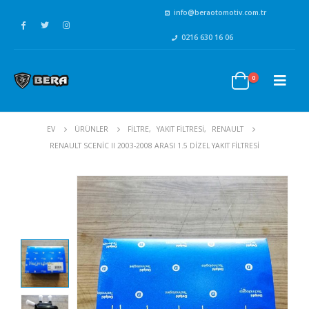
info@beraotomotiv.com.tr
0216 630 16 06
0
EV
ÜRÜNLER
FİLTRE
,
YAKIT FİLTRESİ
,
RENAULT
RENAULT SCENIC II 2003-2008 ARASI 1.5 DIZEL YAKIT FILTRESI